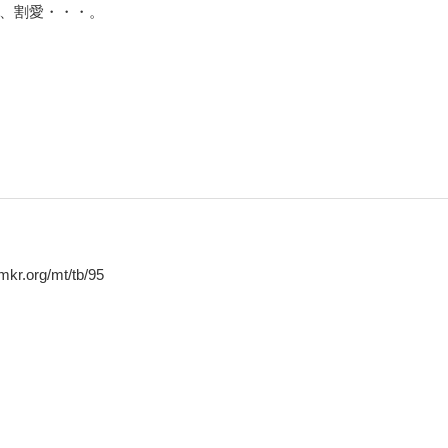
、割愛・・・。
.org/mt/tb/95