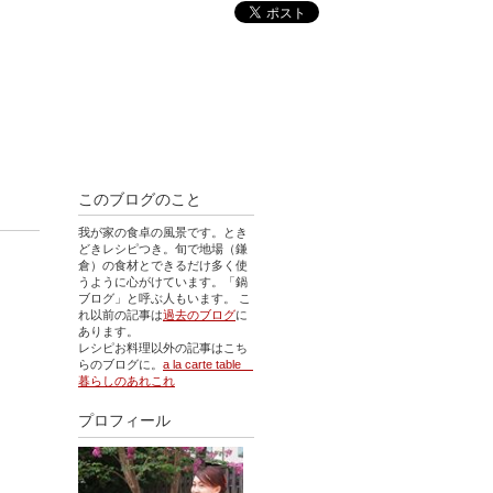
このブログのこと
我が家の食卓の風景です。とき
どきレシピつき。旬で地場（鎌
倉）の食材とできるだけ多く使
うように心がけています。「鍋
ブログ」と呼ぶ人もいます。 こ
れ以前の記事は
過去のブログ
に
あります。
レシピお料理以外の記事はこち
らのブログに。
a la carte table
暮らしのあれこれ
プロフィール