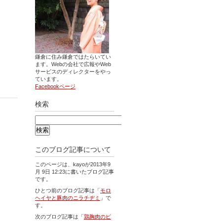
鎌倉に住み鎌倉ではたらいてい
ます。Webの会社で広報やWeb
サービスのディレクターをやっ
ています。
Facebookページ
検索
このブログ記事について
このページは、kayoが2013年9
月 9日 12:23に書いたブログ記事
です。
ひとつ前のブログ記事は「
モロ
ヘイヤと豚肉のニラチヂミ
」で
す。
次のブログ記事は「
鶏胸肉のピ