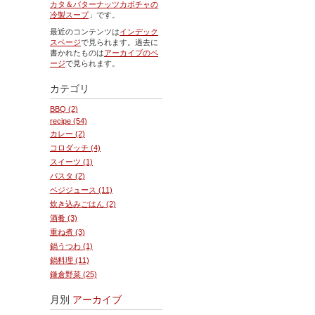
カタ＆バターナッツカボチャの
冷製スープ
」です。
最近のコンテンツは
インデック
スページ
で見られます。過去に
書かれたものは
アーカイブのペ
ージ
で見られます。
カテゴリ
BBQ (2)
recipe (54)
カレー (2)
コロダッチ (4)
スイーツ (1)
パスタ (2)
ベジジュース (11)
炊き込みごはん (2)
酒肴 (3)
重ね煮 (3)
鍋うつわ (1)
鍋料理 (11)
鎌倉野菜 (25)
月別
アーカイブ